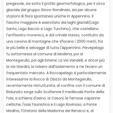
pregevole, sia sotto il profilo geomorfologico, per il circo
glaciale del gruppo Giovo-Rondinaio, sia per alcune
stazioni di flora spontanea uniche in Appennino. Il
fascino maggiore è esercitato dai laghi glaciali(Lago
Santo, Lago Baccio e Lago Turchino), che costellano
l'anfiteatro morenico, e dal crinale stesso, costituito da
una corona di montagne che sfiorano i 2000 metri, fra
le più belle e selvagge di tutto l'Appennino. Pievepelago
fu sottomessa al comune di Modena, poi ai
Montegarullo, poi agli Estensi. La via Vandelli, e ancor più
la via Giardini, la tolsero dall'isolamento e ne fecero un
frequentato mercato. A Roccapelago è particolarmente
interessante la Rocca di Obizzo da Montegarullo,
recentemente ristrutturata; al confine con il comune di
Riolunato sorge sullo Scoltenne il medievale Ponte della
Fola, a schiena d'asino; ai Casoni, le famose capanne
celtiche, l'oasi faunistica e il Lago Rovinoso; a Ponte
Modino, l'Oratorio della Madonna dei Renacci e, al