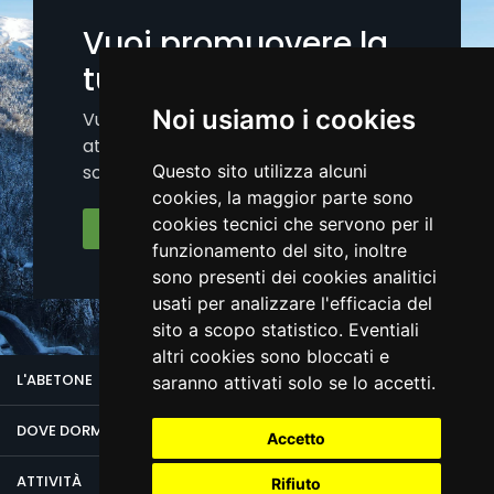
Vuoi promuovere la
tua attività?
Noi usiamo i cookies
Vuoi aumentare la visibilità della tua
attività sui nostri canali (portale, app,
social)?.
Questo sito utilizza alcuni
cookies, la maggior parte sono
cookies tecnici che servono per il
Iscriviti Ora
funzionamento del sito, inoltre
sono presenti dei cookies analitici
usati per analizzare l'efficacia del
sito a scopo statistico. Eventiali
altri cookies sono bloccati e
L'ABETONE
saranno attivati solo se lo accetti.
DOVE DORMIRE
Accetto
ATTIVITÀ
Rifiuto